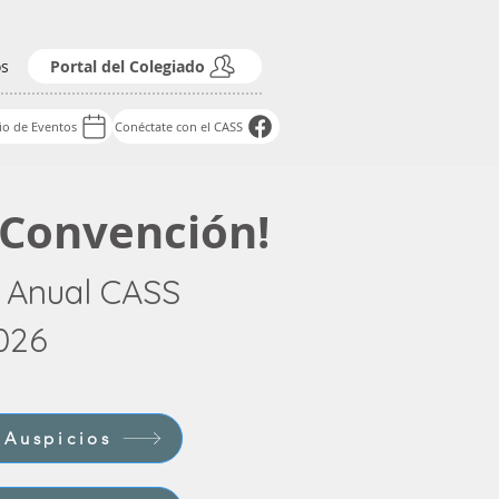
os
Portal del Colegiado
io de Eventos
Conéctate con el CASS
e Convención!
n Anual CASS
026
 Auspicios