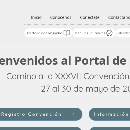
Inicio
Conócenos
Conéctate
Contáctan
Directorio de Colegiados
Módulos Educativos
Calendar
ienvenidos al Portal d
Camino a la XXXVII Convenció
27 al 30 de mayo de 2
Registro Convención
Información