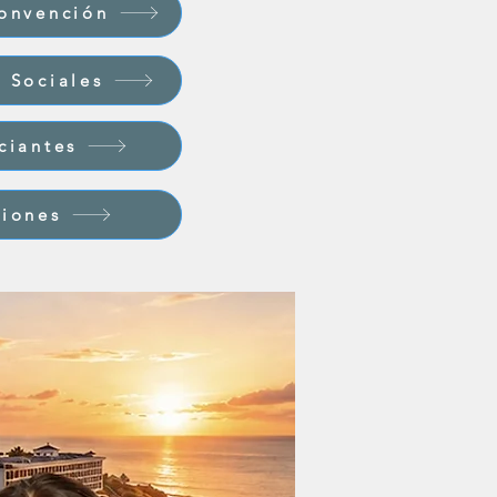
onvención
 Sociales
ciantes
iones