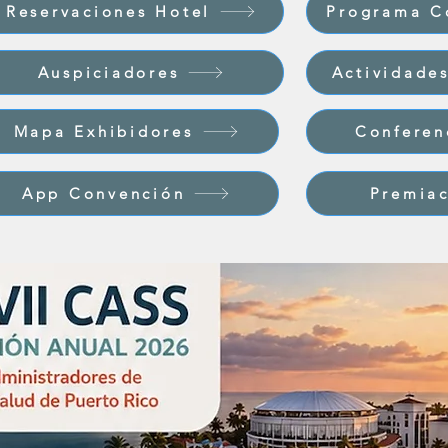
Reservaciones Hotel
Programa C
Auspiciadores
Actividades
Mapa Exhibidores
Conferen
App Convención
Premiac